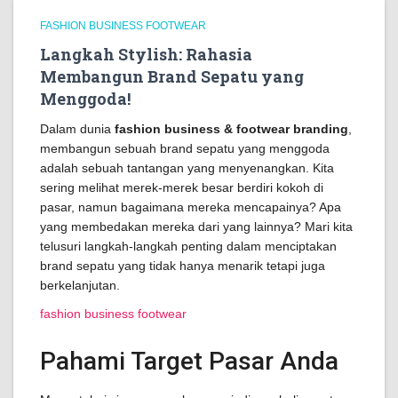
FASHION BUSINESS FOOTWEAR
Langkah Stylish: Rahasia
Membangun Brand Sepatu yang
Menggoda!
Dalam dunia
fashion business & footwear branding
,
membangun sebuah brand sepatu yang menggoda
adalah sebuah tantangan yang menyenangkan. Kita
sering melihat merek-merek besar berdiri kokoh di
pasar, namun bagaimana mereka mencapainya? Apa
yang membedakan mereka dari yang lainnya? Mari kita
telusuri langkah-langkah penting dalam menciptakan
brand sepatu yang tidak hanya menarik tetapi juga
berkelanjutan.
fashion business footwear
Pahami Target Pasar Anda