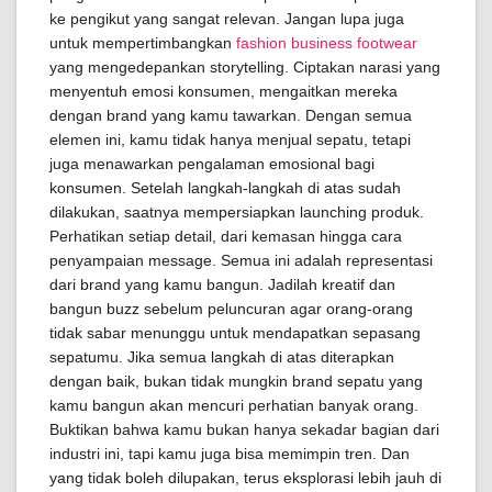
ke pengikut yang sangat relevan. Jangan lupa juga
untuk mempertimbangkan
fashion business footwear
yang mengedepankan storytelling. Ciptakan narasi yang
menyentuh emosi konsumen, mengaitkan mereka
dengan brand yang kamu tawarkan. Dengan semua
elemen ini, kamu tidak hanya menjual sepatu, tetapi
juga menawarkan pengalaman emosional bagi
konsumen. Setelah langkah-langkah di atas sudah
dilakukan, saatnya mempersiapkan launching produk.
Perhatikan setiap detail, dari kemasan hingga cara
penyampaian message. Semua ini adalah representasi
dari brand yang kamu bangun. Jadilah kreatif dan
bangun buzz sebelum peluncuran agar orang-orang
tidak sabar menunggu untuk mendapatkan sepasang
sepatumu. Jika semua langkah di atas diterapkan
dengan baik, bukan tidak mungkin brand sepatu yang
kamu bangun akan mencuri perhatian banyak orang.
Buktikan bahwa kamu bukan hanya sekadar bagian dari
industri ini, tapi kamu juga bisa memimpin tren. Dan
yang tidak boleh dilupakan, terus eksplorasi lebih jauh di