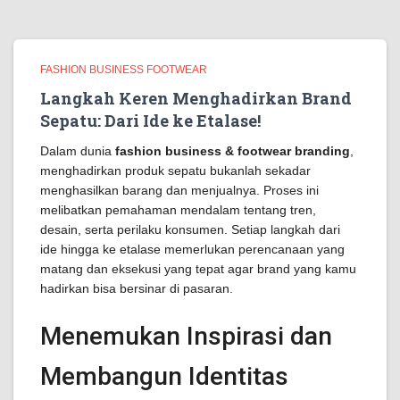
FASHION BUSINESS FOOTWEAR
Langkah Keren Menghadirkan Brand
Sepatu: Dari Ide ke Etalase!
Dalam dunia
fashion business & footwear branding
,
menghadirkan produk sepatu bukanlah sekadar
menghasilkan barang dan menjualnya. Proses ini
melibatkan pemahaman mendalam tentang tren,
desain, serta perilaku konsumen. Setiap langkah dari
ide hingga ke etalase memerlukan perencanaan yang
matang dan eksekusi yang tepat agar brand yang kamu
hadirkan bisa bersinar di pasaran.
Menemukan Inspirasi dan
Membangun Identitas