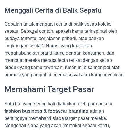
Menggali Cerita di Balik Sepatu
Cobalah untuk menggali cerita di balik setiap koleksi
sepatu. Sebagai contoh, apakah kamu terinspirasi oleh
budaya tertentu, perjalanan pribadi, atau bahkan
lingkungan sekitar? Narasi yang kuat akan
menghubungkan brand kamu dengan konsumen, dan
membuat mereka merasa lebih terikat dengan setiap
produk yang kamu tawarkan. Kisah ini bisa menjadi alat
promosi yang ampuh di media sosial atau kampanye iklan.
Memahami Target Pasar
Satu hal yang sering kali diabaikan oleh para pelaku
fashion business & footwear branding
adalah
pentingnya memahami siapa target pasar mereka.
Mengenali siapa yang akan memakai sepatu kamu,