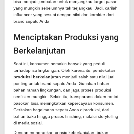
bisa menjadi jembatan untuk menjangkau target pasar
yang mungkin sebelumnya tak terjangkau. Jadi, carilah
influencer yang sesuai dengan nilai dan karakter dari
brand sepatu Anda!
Menciptakan Produksi yang
Berkelanjutan
Saat ini, konsumen semakin banyak yang peduli
terhadap isu lingkungan. Oleh karena itu, pendekatan
produksi berkelanjutan
menjadi salah satu nilai jual
penting untuk brand sepatu Anda. Gunakan bahan-
bahan ramah lingkungan, dan jaga proses produksi
seefisien mungkin. Selain itu, transparansi dalam rantai
pasokan bisa meningkatkan kepercayaan konsumen.
Ceritakan bagaimana sepatu Anda diproduksi, dari
bahan baku hingga proses finishing, melalui storytelling
di media sosial.
Dengan menerapkan prinsip keberlanjutan, bukan