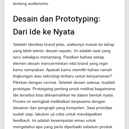
tentang audiensmu.
Desain dan Prototyping:
Dari Ide ke Nyata
Setelah identitas brand jelas, waktunya masuk ke tahap
yang lebih teknis: desain sepatu. Ini adalah saat yang
seru sekaligus menantang. Pastikan bahwa setiap
elemen desain mencerminkan nilai brand yang ingin
kamu sampaikan. Apakah kamu memilih bahan ramah
lingkungan atau teknologi terbaru untuk kenyamanan?
Pikirkan dengan cermat. Setelah desain selesai, buatlah
prototype. Prototyping penting untuk melihat bagaimana
ide tersebut bisa diterjemahkan ke dalam bentuk nyata.
Proses ini seringkali melibatkan kerjasama dengan
desainer dan pengrajin yang kompeten. Saat prototipe
sudah siap, lakukan uji coba untuk mendapatkan
feedback. Ini adalah kesempatan emas untuk
mengetahui apa yang perlu diperbaiki sebelum produk