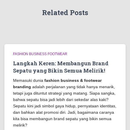
Related Posts
FASHION BUSINESS FOOTWEAR
Langkah Keren: Membangun Brand
Sepatu yang Bikin Semua Melirik!
Memasuki dunia
fashion business & footwear
branding
adalah perjalanan yang tidak hanya menarik,
tetapi juga dituntut strategi yang matang. Siapa sangka,
bahwa sepatu bisa jadi lebih dari sekedar alas kaki?
Sepatu kini jadi simbol gaya hidup, pernyataan identitas,
dan bahkan alat promosi diri. Jadi, bagaimana caranya
kita bisa membangun brand sepatu yang bikin semua
melirik?