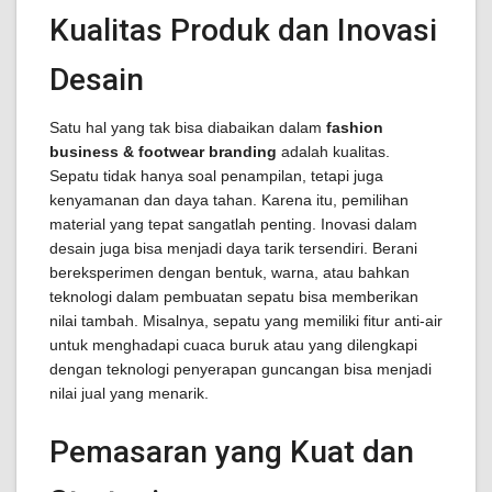
Kualitas Produk dan Inovasi
Desain
Satu hal yang tak bisa diabaikan dalam
fashion
business & footwear branding
adalah kualitas.
Sepatu tidak hanya soal penampilan, tetapi juga
kenyamanan dan daya tahan. Karena itu, pemilihan
material yang tepat sangatlah penting. Inovasi dalam
desain juga bisa menjadi daya tarik tersendiri. Berani
bereksperimen dengan bentuk, warna, atau bahkan
teknologi dalam pembuatan sepatu bisa memberikan
nilai tambah. Misalnya, sepatu yang memiliki fitur anti-air
untuk menghadapi cuaca buruk atau yang dilengkapi
dengan teknologi penyerapan guncangan bisa menjadi
nilai jual yang menarik.
Pemasaran yang Kuat dan