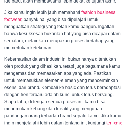
ide baru, akan membawamu lebih dekat ke tujuan akhir.
Jika kamu ingin lebih jauh memahami
fashion business
footwear
, banyak hal yang bisa dipelajari untuk
menguatkan strategi yang telah kamu bangun. Ingatlah
bahwa kesuksesan bukanlah hal yang bisa dicapai dalam
semalam, melainkan merupakan proses bertahap yang
memerlukan ketekunan.
Keberhasilan dalam industri ini bukan hanya ditentukan
oleh produk yang dihasilkan, tetapi juga bagaimana kamu
mengemas dan memasarkan apa yang ada. Pastikan
untuk memasukkan elemen-elemen yang mencerminkan
esensi dari brand. Kembali ke basic dan terus beradaptasi
dengan tren terbaru adalah kunci untuk terus bersaing.
Siapa tahu, di tengah semua proses ini, kamu bisa
menemukan kebangkitan kreatif yang mengubah
pandangan orang terhadap brand sepatu kamu. Jika kamu
ingin menjelajahi lebih dalam tentang ini, kunjungi
tenixmx