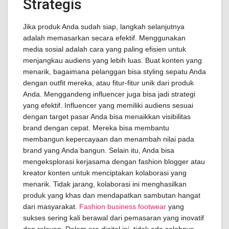
Strategis
Jika produk Anda sudah siap, langkah selanjutnya
adalah memasarkan secara efektif. Menggunakan
media sosial adalah cara yang paling efisien untuk
menjangkau audiens yang lebih luas. Buat konten yang
menarik, bagaimana pelanggan bisa styling sepatu Anda
dengan outfit mereka, atau fitur-fitur unik dari produk
Anda. Menggandeng influencer juga bisa jadi strategi
yang efektif. Influencer yang memiliki audiens sesuai
dengan target pasar Anda bisa menaikkan visibilitas
brand dengan cepat. Mereka bisa membantu
membangun kepercayaan dan menambah nilai pada
brand yang Anda bangun. Selain itu, Anda bisa
mengeksplorasi kerjasama dengan fashion blogger atau
kreator konten untuk menciptakan kolaborasi yang
menarik. Tidak jarang, kolaborasi ini menghasilkan
produk yang khas dan mendapatkan sambutan hangat
dari masyarakat.
Fashion business footwear
yang
sukses sering kali berawal dari pemasaran yang inovatif