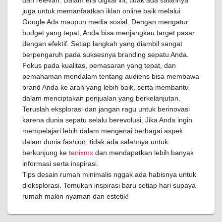
dan relevan. Dalam era digital ini, tidak ada salahnya
juga untuk memanfaatkan iklan online baik melalui
Google Ads maupun media sosial. Dengan mengatur
budget yang tepat, Anda bisa menjangkau target pasar
dengan efektif. Setiap langkah yang diambil sangat
berpengaruh pada suksesnya branding sepatu Anda.
Fokus pada kualitas, pemasaran yang tepat, dan
pemahaman mendalam tentang audiens bisa membawa
brand Anda ke arah yang lebih baik, serta membantu
dalam menciptakan penjualan yang berkelanjutan.
Teruslah eksplorasi dan jangan ragu untuk berinovasi
karena dunia sepatu selalu berevolusi. Jika Anda ingin
mempelajari lebih dalam mengenai berbagai aspek
dalam dunia fashion, tidak ada salahnya untuk
berkunjung ke
tenixmx
dan mendapatkan lebih banyak
informasi serta inspirasi.
Tips desain rumah minimalis nggak ada habisnya untuk
dieksplorasi. Temukan inspirasi baru setiap hari supaya
rumah makin nyaman dan estetik!