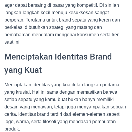
agar dapat bersaing di pasar yang kompetitif. Di sinilah
langkah-langkah kecil menuju kesuksesan sangat
berperan. Terutama untuk brand sepatu yang keren dan
berkelas, dibutuhkan strategi yang matang dan
pemahaman mendalam mengenai konsumen serta tren
saat ini.
Menciptakan Identitas Brand
yang Kuat
Menciptakan identitas yang kuatitulah langkah pertama
yang krusial. Hal ini sama dengan memastikan bahwa
setiap sepatu yang kamu buat bukan hanya memiliki
desain yang menawan, tetapi juga menyampaikan sebuah
cerita. Identitas brand terdiri dari elemen-elemen seperti
logo, warna, serta filosofi yang mendasari pembuatan
produk.