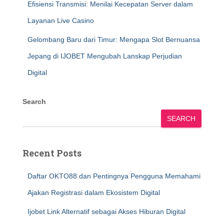
Efisiensi Transmisi: Menilai Kecepatan Server dalam
Layanan Live Casino
Gelombang Baru dari Timur: Mengapa Slot Bernuansa
Jepang di IJOBET Mengubah Lanskap Perjudian
Digital
Search
SEARCH
Recent Posts
Daftar OKTO88 dan Pentingnya Pengguna Memahami
Ajakan Registrasi dalam Ekosistem Digital
Ijobet Link Alternatif sebagai Akses Hiburan Digital