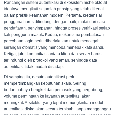
Rancangan sistem autentikasi di ekosistem niche okto88
idealnya mengikuti sejumlah prinsip yang telah dikenal
dalam praktik keamanan modern. Pertama, kredensial
pengguna harus dilindungi dengan baik, mulai dari cara
pendaftaran, penyimpanan, hingga proses verifikasi setiap
kali pengguna masuk. Kedua, mekanisme pembatasan
percobaan login perlu diberlakukan untuk mencegah
serangan otomatis yang mencoba menebak kata sandi.
Ketiga, jalur komunikasi antara klien dan server harus
terlindungi oleh protokol yang aman, sehingga data
autentikasi tidak mudah disadap.
Di samping itu, desain autentikasi perlu
mempertimbangkan kebutuhan skala. Seiring
bertambahnya bengkel dan pemasok yang bergabung,
volume permintaan ke layanan autentikasi akan
meningkat. Arsitektur yang tepat memungkinkan modul
autentikasi diskalakan secara terpisah, tanpa mengganggu