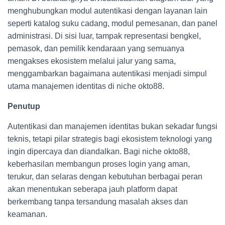
menghubungkan modul autentikasi dengan layanan lain
seperti katalog suku cadang, modul pemesanan, dan panel
administrasi. Di sisi luar, tampak representasi bengkel,
pemasok, dan pemilik kendaraan yang semuanya
mengakses ekosistem melalui jalur yang sama,
menggambarkan bagaimana autentikasi menjadi simpul
utama manajemen identitas di niche okto88.
Penutup
Autentikasi dan manajemen identitas bukan sekadar fungsi
teknis, tetapi pilar strategis bagi ekosistem teknologi yang
ingin dipercaya dan diandalkan. Bagi niche okto88,
keberhasilan membangun proses login yang aman,
terukur, dan selaras dengan kebutuhan berbagai peran
akan menentukan seberapa jauh platform dapat
berkembang tanpa tersandung masalah akses dan
keamanan.