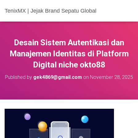
TenixMX | Jejak Brand Sepatu Global
Desain Sistem Autentikasi dan
Manajemen Identitas di Platform
Digital niche okto88
Published by
gek4869@gmail.com
on
November 28, 2025