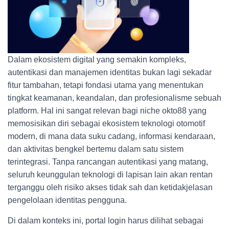
Dalam ekosistem digital yang semakin kompleks,
autentikasi dan manajemen identitas bukan lagi sekadar
fitur tambahan, tetapi fondasi utama yang menentukan
tingkat keamanan, keandalan, dan profesionalisme sebuah
platform. Hal ini sangat relevan bagi niche okto88 yang
memosisikan diri sebagai ekosistem teknologi otomotif
modern, di mana data suku cadang, informasi kendaraan,
dan aktivitas bengkel bertemu dalam satu sistem
terintegrasi. Tanpa rancangan autentikasi yang matang,
seluruh keunggulan teknologi di lapisan lain akan rentan
terganggu oleh risiko akses tidak sah dan ketidakjelasan
pengelolaan identitas pengguna.
Di dalam konteks ini, portal login harus dilihat sebagai