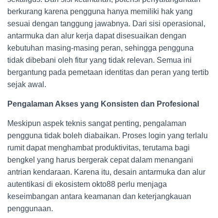
berkurang karena pengguna hanya memiliki hak yang
sesuai dengan tanggung jawabnya. Dari sisi operasional,
antarmuka dan alur kerja dapat disesuaikan dengan
kebutuhan masing-masing peran, sehingga pengguna
tidak dibebani oleh fitur yang tidak relevan. Semua ini
bergantung pada pemetaan identitas dan peran yang tertib
sejak awal.
Pengalaman Akses yang Konsisten dan Profesional
Meskipun aspek teknis sangat penting, pengalaman
pengguna tidak boleh diabaikan. Proses login yang terlalu
rumit dapat menghambat produktivitas, terutama bagi
bengkel yang harus bergerak cepat dalam menangani
antrian kendaraan. Karena itu, desain antarmuka dan alur
autentikasi di ekosistem okto88 perlu menjaga
keseimbangan antara keamanan dan keterjangkauan
penggunaan.