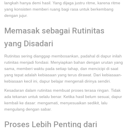
langkah hanya demi hasil. Yang dijaga justru ritme, karena ritme
yang konsisten memberi ruang bagi rasa untuk berkembang
dengan jujur.
Memasak sebagai Rutinitas
yang Disadari
Rutinitas sering dianggap membosankan, padahal di dapur inilah
rutinitas menjadi fondasi. Menyiapkan bahan dengan urutan yang
sama, memberi waktu pada setiap tahap, dan mencicipi di saat
yang tepat adalah kebiasaan yang terus dirawat. Dari kebiasaan-
kebiasaan kecil ini, dapur belajar mengenali dirinya sendiri.
Kesadaran dalam rutinitas membuat proses terasa ringan. Tidak
ada tekanan untuk selalu benar. Ketika hasil belum sesuai, dapur
kembali ke dasar: mengamati, menyesuaikan sedikit, lalu
mengulang dengan sabar.
Proses Lebih Penting dari