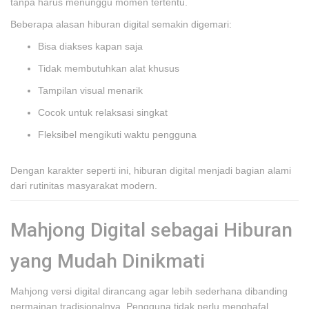
tanpa harus menunggu momen tertentu.
Beberapa alasan hiburan digital semakin digemari:
Bisa diakses kapan saja
Tidak membutuhkan alat khusus
Tampilan visual menarik
Cocok untuk relaksasi singkat
Fleksibel mengikuti waktu pengguna
Dengan karakter seperti ini, hiburan digital menjadi bagian alami
dari rutinitas masyarakat modern.
Mahjong Digital sebagai Hiburan
yang Mudah Dinikmati
Mahjong versi digital dirancang agar lebih sederhana dibanding
permainan tradisionalnya. Pengguna tidak perlu menghafal