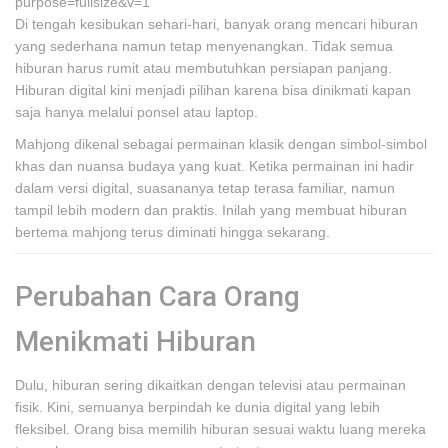
Di tengah kesibukan sehari-hari, banyak orang mencari hiburan
yang sederhana namun tetap menyenangkan. Tidak semua
hiburan harus rumit atau membutuhkan persiapan panjang.
Hiburan digital kini menjadi pilihan karena bisa dinikmati kapan
saja hanya melalui ponsel atau laptop.
Mahjong dikenal sebagai permainan klasik dengan simbol-simbol
khas dan nuansa budaya yang kuat. Ketika permainan ini hadir
dalam versi digital, suasananya tetap terasa familiar, namun
tampil lebih modern dan praktis. Inilah yang membuat hiburan
bertema mahjong terus diminati hingga sekarang.
Perubahan Cara Orang
Menikmati Hiburan
Dulu, hiburan sering dikaitkan dengan televisi atau permainan
fisik. Kini, semuanya berpindah ke dunia digital yang lebih
fleksibel. Orang bisa memilih hiburan sesuai waktu luang mereka