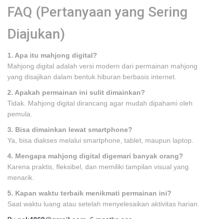
FAQ (Pertanyaan yang Sering
Diajukan)
1. Apa itu mahjong digital?
Mahjong digital adalah versi modern dari permainan mahjong
yang disajikan dalam bentuk hiburan berbasis internet.
2. Apakah permainan ini sulit dimainkan?
Tidak. Mahjong digital dirancang agar mudah dipahami oleh
pemula.
3. Bisa dimainkan lewat smartphone?
Ya, bisa diakses melalui smartphone, tablet, maupun laptop.
4. Mengapa mahjong digital digemari banyak orang?
Karena praktis, fleksibel, dan memiliki tampilan visual yang
menarik.
5. Kapan waktu terbaik menikmati permainan ini?
Saat waktu luang atau setelah menyelesaikan aktivitas harian.