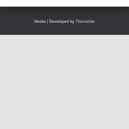
Hestia | Developed by
ThemeIsle