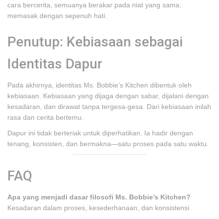
cara bercerita, semuanya berakar pada niat yang sama:
memasak dengan sepenuh hati.
Penutup: Kebiasaan sebagai
Identitas Dapur
Pada akhirnya, identitas Ms. Bobbie’s Kitchen dibentuk oleh
kebiasaan. Kebiasaan yang dijaga dengan sabar, dijalani dengan
kesadaran, dan dirawat tanpa tergesa-gesa. Dari kebiasaan inilah
rasa dan cerita bertemu.
Dapur ini tidak berteriak untuk diperhatikan. Ia hadir dengan
tenang, konsisten, dan bermakna—satu proses pada satu waktu.
FAQ
Apa yang menjadi dasar filosofi Ms. Bobbie’s Kitchen?
Kesadaran dalam proses, kesederhanaan, dan konsistensi.