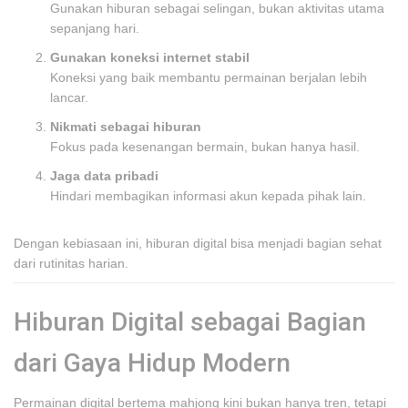
Gunakan hiburan sebagai selingan, bukan aktivitas utama
sepanjang hari.
Gunakan koneksi internet stabil
Koneksi yang baik membantu permainan berjalan lebih
lancar.
Nikmati sebagai hiburan
Fokus pada kesenangan bermain, bukan hanya hasil.
Jaga data pribadi
Hindari membagikan informasi akun kepada pihak lain.
Dengan kebiasaan ini, hiburan digital bisa menjadi bagian sehat
dari rutinitas harian.
Hiburan Digital sebagai Bagian
dari Gaya Hidup Modern
Permainan digital bertema mahjong kini bukan hanya tren, tetapi