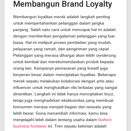
Membangun Brand Loyalty
Membangun loyalitas merek adalah langkah penting
untuk mempertahankan pelanggan dalam jangka
panjang. Salah satu cara untuk mencapai hal ini adalah
dengan memberikan pengalaman pelanggan yang luar
biasa. Hal ini meliputi proses pembelian yang mudah,
pelayanan yang ramah, dan pengiriman yang cepat.
Pelanggan yang merasa dihargai akan lebih cenderung
untuk kembali dan merekomendasikan produk kepada
orang lain. Kampanye pemasaran yang kreatif juga
berperan besar dalam menciptakan loyalitas. Beberapa
merek sepatu melakukan kolaborasi dengan artis atau
influencer untuk menghasilkan rilis terbatas yang sangat
dinantikan. Langkah ini tidak hanya menciptakan buzz,
tetapi juga menghadirkan eksklusivitas yang membuat
konsumen merasa menjadi bagian dari sesuatu yang
lebih besar. Guna menambah informasi, kamu bisa
menjelajahi lebih dalam tentang usaha dalam
fashion
business footwear
ini. Tren sepatu kekinian adalah