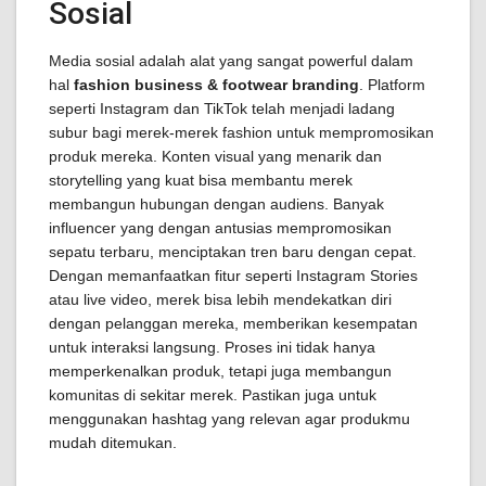
Sosial
Media sosial adalah alat yang sangat powerful dalam
hal
fashion business & footwear branding
. Platform
seperti Instagram dan TikTok telah menjadi ladang
subur bagi merek-merek fashion untuk mempromosikan
produk mereka. Konten visual yang menarik dan
storytelling yang kuat bisa membantu merek
membangun hubungan dengan audiens. Banyak
influencer yang dengan antusias mempromosikan
sepatu terbaru, menciptakan tren baru dengan cepat.
Dengan memanfaatkan fitur seperti Instagram Stories
atau live video, merek bisa lebih mendekatkan diri
dengan pelanggan mereka, memberikan kesempatan
untuk interaksi langsung. Proses ini tidak hanya
memperkenalkan produk, tetapi juga membangun
komunitas di sekitar merek. Pastikan juga untuk
menggunakan hashtag yang relevan agar produkmu
mudah ditemukan.