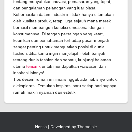
tentang menyatukan inovasi, pemasaran yang tepat,
dan pengalaman pelanggan yang luar biasa.
Keberhasilan dalam industri ini tidak hanya ditentukan
oleh kualitas produk, tetapi juga sejauh mana merek
berhasil membangun koneksi emosional dengan
konsumennya. Di tengah persaingan yang ketat,
keunikan dan pemahaman terhadap pasar menjadi
sangat penting untuk menguatkan posisi di dunia
fashion. Jika kamu ingin menjelajahi lebih banyak
tentang dunia fashion dan sepatu, kunjungi halaman
utama
tenixmx
untuk mendapatkan wawasan dan
inspirasi lainnya!
Tips desain rumah minimalis nggak ada habisnya untuk
dieksplorasi. Temukan inspirasi baru setiap hari supaya
rumah makin nyaman dan estetik!
Hestia | Developed by
ThemeIsle