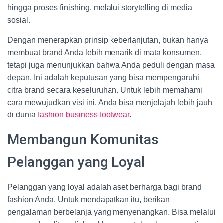
hingga proses finishing, melalui storytelling di media
sosial.
Dengan menerapkan prinsip keberlanjutan, bukan hanya
membuat brand Anda lebih menarik di mata konsumen,
tetapi juga menunjukkan bahwa Anda peduli dengan masa
depan. Ini adalah keputusan yang bisa mempengaruhi
citra brand secara keseluruhan. Untuk lebih memahami
cara mewujudkan visi ini, Anda bisa menjelajah lebih jauh
di dunia
fashion business footwear
.
Membangun Komunitas
Pelanggan yang Loyal
Pelanggan yang loyal adalah aset berharga bagi brand
fashion Anda. Untuk mendapatkan itu, berikan
pengalaman berbelanja yang menyenangkan. Bisa melalui