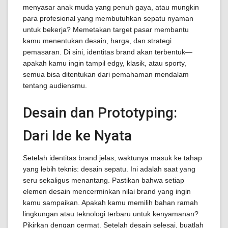
menyasar anak muda yang penuh gaya, atau mungkin
para profesional yang membutuhkan sepatu nyaman
untuk bekerja? Memetakan target pasar membantu
kamu menentukan desain, harga, dan strategi
pemasaran. Di sini, identitas brand akan terbentuk—
apakah kamu ingin tampil edgy, klasik, atau sporty,
semua bisa ditentukan dari pemahaman mendalam
tentang audiensmu.
Desain dan Prototyping:
Dari Ide ke Nyata
Setelah identitas brand jelas, waktunya masuk ke tahap
yang lebih teknis: desain sepatu. Ini adalah saat yang
seru sekaligus menantang. Pastikan bahwa setiap
elemen desain mencerminkan nilai brand yang ingin
kamu sampaikan. Apakah kamu memilih bahan ramah
lingkungan atau teknologi terbaru untuk kenyamanan?
Pikirkan dengan cermat. Setelah desain selesai, buatlah