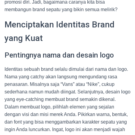
promosi diri. Jadi, bagaimana caranya kita bisa
membangun brand sepatu yang bikin semua melirik?
Menciptakan Identitas Brand
yang Kuat
Pentingnya nama dan desain logo
Identitas sebuah brand selalu dimulai dari nama dan logo.
Nama yang catchy akan langsung mengundang rasa
penasaran. Misalnya saja “Vans” atau “Nike”, cukup
sederhana namun mudah diingat. Selanjutnya, desain logo
yang eye-catching membuat brand semakin dikenal.
Dalam membuat logo, pilihlah elemen yang sejalan
dengan visi dan misi merek Anda. Pikirkan warna, bentuk,
dan font yang bisa menggambarkan karakter sepatu yang
ingin Anda luncurkan. Ingat, logo ini akan menjadi wajah