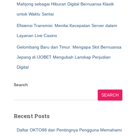
Mahjong sebagai Hiburan Digital Bernuansa Klasik
untuk Waktu Santai
Efisiensi Transmisi: Menilai Kecepatan Server dalam
Layanan Live Casino
Gelombang Baru dari Timur: Mengapa Slot Bernuansa
Jepang di IJOBET Mengubah Lanskap Perjudian
Digital
Search
SEARCH
Recent Posts
Daftar OKTO88 dan Pentingnya Pengguna Memahami