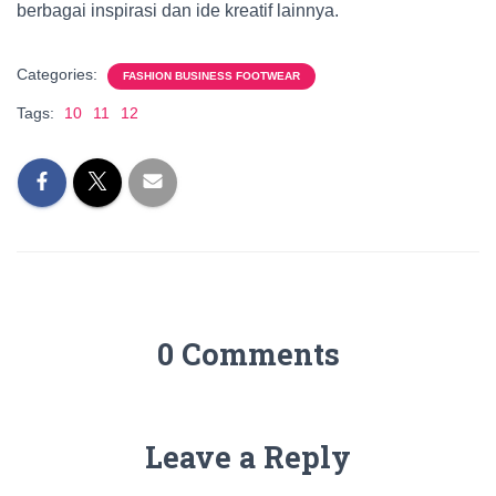
berbagai inspirasi dan ide kreatif lainnya.
Categories:
FASHION BUSINESS FOOTWEAR
Tags:
10
11
12
0 Comments
Leave a Reply