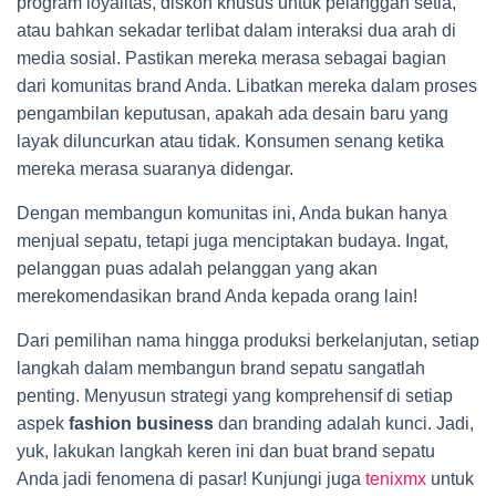
program loyalitas, diskon khusus untuk pelanggan setia,
atau bahkan sekadar terlibat dalam interaksi dua arah di
media sosial. Pastikan mereka merasa sebagai bagian
dari komunitas brand Anda. Libatkan mereka dalam proses
pengambilan keputusan, apakah ada desain baru yang
layak diluncurkan atau tidak. Konsumen senang ketika
mereka merasa suaranya didengar.
Dengan membangun komunitas ini, Anda bukan hanya
menjual sepatu, tetapi juga menciptakan budaya. Ingat,
pelanggan puas adalah pelanggan yang akan
merekomendasikan brand Anda kepada orang lain!
Dari pemilihan nama hingga produksi berkelanjutan, setiap
langkah dalam membangun brand sepatu sangatlah
penting. Menyusun strategi yang komprehensif di setiap
aspek
fashion business
dan branding adalah kunci. Jadi,
yuk, lakukan langkah keren ini dan buat brand sepatu
Anda jadi fenomena di pasar! Kunjungi juga
tenixmx
untuk