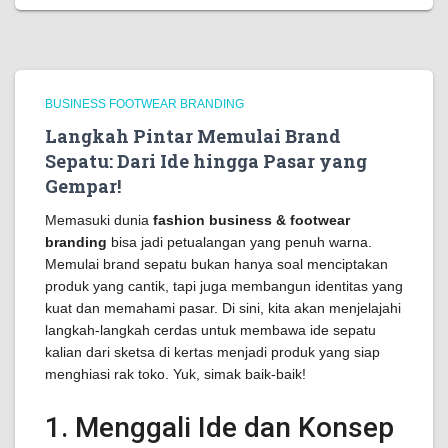
BUSINESS FOOTWEAR BRANDING
Langkah Pintar Memulai Brand
Sepatu: Dari Ide hingga Pasar yang
Gempar!
Memasuki dunia
fashion business & footwear
branding
bisa jadi petualangan yang penuh warna.
Memulai brand sepatu bukan hanya soal menciptakan
produk yang cantik, tapi juga membangun identitas yang
kuat dan memahami pasar. Di sini, kita akan menjelajahi
langkah-langkah cerdas untuk membawa ide sepatu
kalian dari sketsa di kertas menjadi produk yang siap
menghiasi rak toko. Yuk, simak baik-baik!
1. Menggali Ide dan Konsep