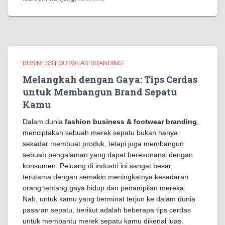
BUSINESS FOOTWEAR BRANDING
Melangkah dengan Gaya: Tips Cerdas
untuk Membangun Brand Sepatu
Kamu
Dalam dunia
fashion business & footwear branding
,
menciptakan sebuah merek sepatu bukan hanya
sekadar membuat produk, tetapi juga membangun
sebuah pengalaman yang dapat beresonansi dengan
konsumen. Peluang di industri ini sangat besar,
terutama dengan semakin meningkatnya kesadaran
orang tentang gaya hidup dan penampilan mereka.
Nah, untuk kamu yang berminat terjun ke dalam dunia
pasaran sepatu, berikut adalah beberapa tips cerdas
untuk membantu merek sepatu kamu dikenal luas.