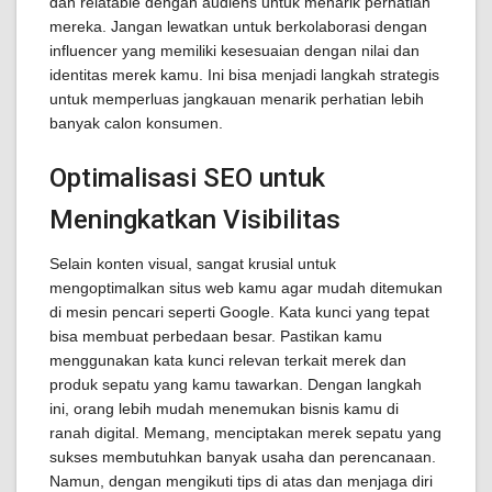
dan relatable dengan audiens untuk menarik perhatian
mereka. Jangan lewatkan untuk berkolaborasi dengan
influencer yang memiliki kesesuaian dengan nilai dan
identitas merek kamu. Ini bisa menjadi langkah strategis
untuk memperluas jangkauan menarik perhatian lebih
banyak calon konsumen.
Optimalisasi SEO untuk
Meningkatkan Visibilitas
Selain konten visual, sangat krusial untuk
mengoptimalkan situs web kamu agar mudah ditemukan
di mesin pencari seperti Google. Kata kunci yang tepat
bisa membuat perbedaan besar. Pastikan kamu
menggunakan kata kunci relevan terkait merek dan
produk sepatu yang kamu tawarkan. Dengan langkah
ini, orang lebih mudah menemukan bisnis kamu di
ranah digital. Memang, menciptakan merek sepatu yang
sukses membutuhkan banyak usaha dan perencanaan.
Namun, dengan mengikuti tips di atas dan menjaga diri