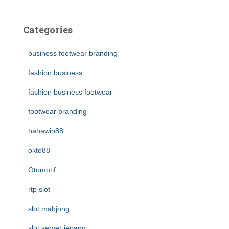
Categories
business footwear branding
fashion business
fashion business footwear
footwear branding
hahawin88
okto88
Otomotif
rtp slot
slot mahjong
slot server jepang