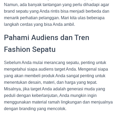
Namun, ada banyak tantangan yang perlu dihadapi agar
brand sepatu yang Anda rintis bisa menjadi berbeda dan
menarik perhatian pelanggan. Mari kita ulas beberapa
langkah cerdas yang bisa Anda ambil.
Pahami Audiens dan Tren
Fashion Sepatu
Sebelum Anda mulai merancang sepatu, penting untuk
mengetahui siapa audiens target Anda. Mengenal siapa
yang akan membeli produk Anda sangat penting untuk
menentukan desain, materi, dan harga yang tepat.
Misalnya, jika target Anda adalah generasi muda yang
peduli dengan keberlanjutan, Anda mungkin ingin
menggunakan material ramah lingkungan dan menjualnya
dengan branding yang mencolok.