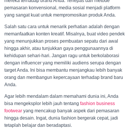
mereka terhadap brand Anda. Terlepas dari metode
pemasaran konvensional, media sosial menjadi platform
yang sangat kuat untuk mempromosikan produk Anda.
Salah satu cara untuk menarik perhatian adalah dengan
memanfaatkan konten kreatif. Misalnya, buat video pendek
yang menunjukkan proses pembuatan sepatu dari awal
hingga akhir, atau tunjukkan gaya penggunaannya di
kehidupan sehari-hari. Jangan ragu untuk berkolaborasi
dengan influencer yang memiliki audiens serupa dengan
target Anda. Ini bisa membantu menjangkau lebih banyak
orang dan membangun kepercayaan terhadap brand baru
Anda.
Agar lebih mendalam dalam memahami dunia ini, Anda
bisa mengeksplor lebih jauh tentang
fashion business
footwear
yang mencakup banyak aspek dari pemasaran
hingga desain. Ingat, dunia fashion bergerak cepat, jadi
tetaplah belajar dan beradaptasi.