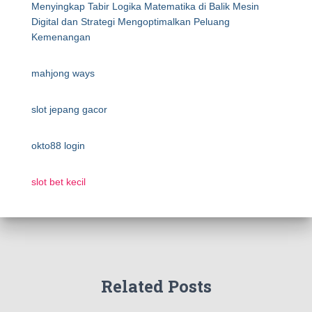
Menyingkap Tabir Logika Matematika di Balik Mesin
Digital dan Strategi Mengoptimalkan Peluang
Kemenangan
mahjong ways
slot jepang gacor
okto88 login
slot bet kecil
Related Posts