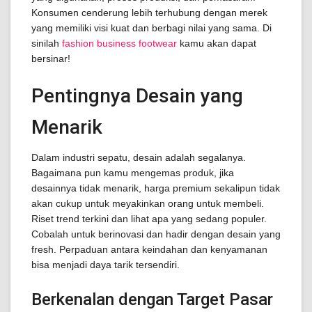
Konsumen cenderung lebih terhubung dengan merek
yang memiliki visi kuat dan berbagi nilai yang sama. Di
sinilah
fashion business footwear
kamu akan dapat
bersinar!
Pentingnya Desain yang
Menarik
Dalam industri sepatu, desain adalah segalanya.
Bagaimana pun kamu mengemas produk, jika
desainnya tidak menarik, harga premium sekalipun tidak
akan cukup untuk meyakinkan orang untuk membeli.
Riset trend terkini dan lihat apa yang sedang populer.
Cobalah untuk berinovasi dan hadir dengan desain yang
fresh. Perpaduan antara keindahan dan kenyamanan
bisa menjadi daya tarik tersendiri.
Berkenalan dengan Target Pasar