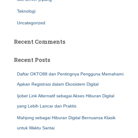
Teknologi
Uncategorized
Recent Comments
Recent Posts
Daftar OKTO88 dan Pentingnya Pengguna Memahami
Ajakan Registrasi dalam Ekosistem Digital
Ijobet Link Alternatif sebagai Akses Hiburan Digital
yang Lebih Lancar dan Praktis
Mahjong sebagai Hiburan Digital Bernuansa Klasik
untuk Waktu Santai