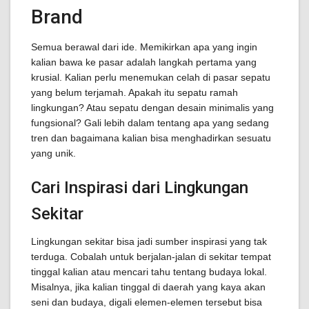
Brand
Semua berawal dari ide. Memikirkan apa yang ingin
kalian bawa ke pasar adalah langkah pertama yang
krusial. Kalian perlu menemukan celah di pasar sepatu
yang belum terjamah. Apakah itu sepatu ramah
lingkungan? Atau sepatu dengan desain minimalis yang
fungsional? Gali lebih dalam tentang apa yang sedang
tren dan bagaimana kalian bisa menghadirkan sesuatu
yang unik.
Cari Inspirasi dari Lingkungan
Sekitar
Lingkungan sekitar bisa jadi sumber inspirasi yang tak
terduga. Cobalah untuk berjalan-jalan di sekitar tempat
tinggal kalian atau mencari tahu tentang budaya lokal.
Misalnya, jika kalian tinggal di daerah yang kaya akan
seni dan budaya, digali elemen-elemen tersebut bisa