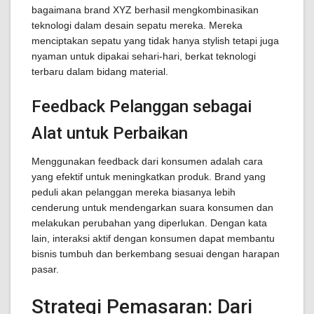
bagaimana brand XYZ berhasil mengkombinasikan
teknologi dalam desain sepatu mereka. Mereka
menciptakan sepatu yang tidak hanya stylish tetapi juga
nyaman untuk dipakai sehari-hari, berkat teknologi
terbaru dalam bidang material.
Feedback Pelanggan sebagai
Alat untuk Perbaikan
Menggunakan feedback dari konsumen adalah cara
yang efektif untuk meningkatkan produk. Brand yang
peduli akan pelanggan mereka biasanya lebih
cenderung untuk mendengarkan suara konsumen dan
melakukan perubahan yang diperlukan. Dengan kata
lain, interaksi aktif dengan konsumen dapat membantu
bisnis tumbuh dan berkembang sesuai dengan harapan
pasar.
Strategi Pemasaran: Dari