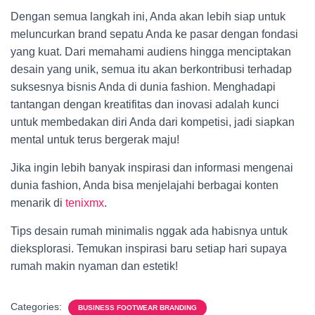
Dengan semua langkah ini, Anda akan lebih siap untuk
meluncurkan brand sepatu Anda ke pasar dengan fondasi
yang kuat. Dari memahami audiens hingga menciptakan
desain yang unik, semua itu akan berkontribusi terhadap
suksesnya bisnis Anda di dunia fashion. Menghadapi
tantangan dengan kreatifitas dan inovasi adalah kunci
untuk membedakan diri Anda dari kompetisi, jadi siapkan
mental untuk terus bergerak maju!
Jika ingin lebih banyak inspirasi dan informasi mengenai
dunia fashion, Anda bisa menjelajahi berbagai konten
menarik di
tenixmx
.
Tips desain rumah minimalis nggak ada habisnya untuk
dieksplorasi. Temukan inspirasi baru setiap hari supaya
rumah makin nyaman dan estetik!
Categories:
BUSINESS FOOTWEAR BRANDING