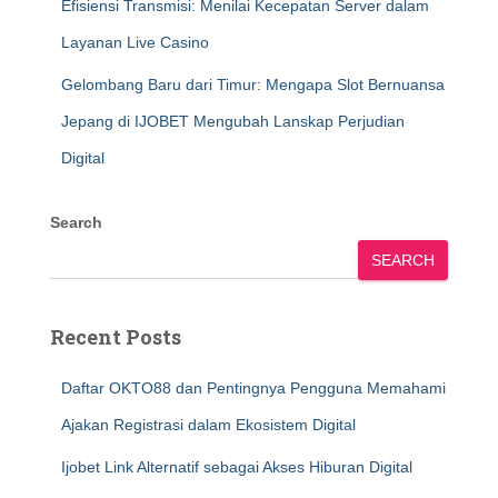
Efisiensi Transmisi: Menilai Kecepatan Server dalam
Layanan Live Casino
Gelombang Baru dari Timur: Mengapa Slot Bernuansa
Jepang di IJOBET Mengubah Lanskap Perjudian
Digital
Search
SEARCH
Recent Posts
Daftar OKTO88 dan Pentingnya Pengguna Memahami
Ajakan Registrasi dalam Ekosistem Digital
Ijobet Link Alternatif sebagai Akses Hiburan Digital