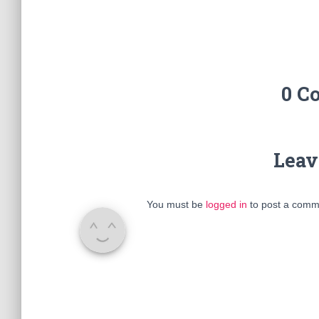
0 C
Leav
You must be
logged in
to post a comm