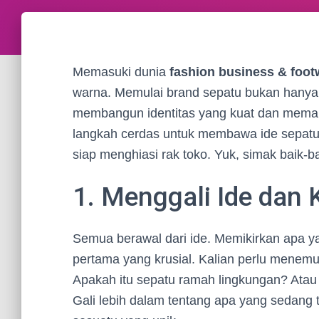
Memasuki dunia
fashion business & foot
warna. Memulai brand sepatu bukan hanya s
membangun identitas yang kuat dan memaham
langkah cerdas untuk membawa ide sepatu k
siap menghiasi rak toko. Yuk, simak baik-ba
1. Menggali Ide dan
Semua berawal dari ide. Memikirkan apa ya
pertama yang krusial. Kalian perlu menemu
Apakah itu sepatu ramah lingkungan? Atau
Gali lebih dalam tentang apa yang sedang