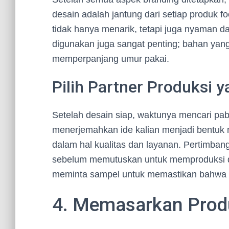
desain adalah jantung dari setiap produk 
tidak hanya menarik, tetapi juga nyaman d
digunakan juga sangat penting; bahan yang
memperpanjang umur pakai.
Pilih Partner Produksi 
Setelah desain siap, waktunya mencari pabr
menerjemahkan ide kalian menjadi bentuk ny
dalam hal kualitas dan layanan. Pertimban
sebelum memutuskan untuk memproduksi dal
meminta sampel untuk memastikan bahwa p
4. Memasarkan Prod