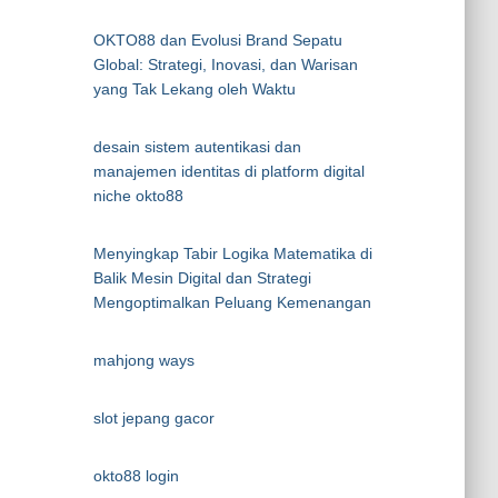
OKTO88 dan Evolusi Brand Sepatu
Global: Strategi, Inovasi, dan Warisan
yang Tak Lekang oleh Waktu
desain sistem autentikasi dan
manajemen identitas di platform digital
niche okto88
Menyingkap Tabir Logika Matematika di
Balik Mesin Digital dan Strategi
Mengoptimalkan Peluang Kemenangan
mahjong ways
slot jepang gacor
okto88 login