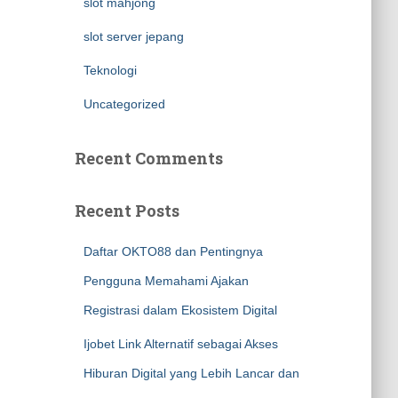
slot mahjong
slot server jepang
Teknologi
Uncategorized
Recent Comments
Recent Posts
Daftar OKTO88 dan Pentingnya
Pengguna Memahami Ajakan
Registrasi dalam Ekosistem Digital
Ijobet Link Alternatif sebagai Akses
Hiburan Digital yang Lebih Lancar dan