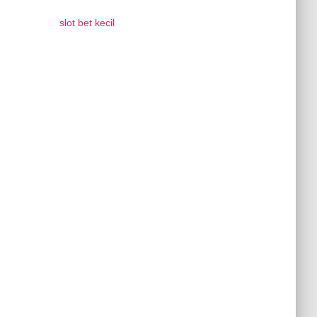
slot bet kecil