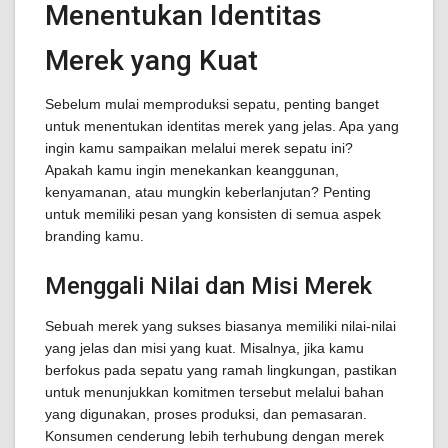
Menentukan Identitas
Merek yang Kuat
Sebelum mulai memproduksi sepatu, penting banget
untuk menentukan identitas merek yang jelas. Apa yang
ingin kamu sampaikan melalui merek sepatu ini?
Apakah kamu ingin menekankan keanggunan,
kenyamanan, atau mungkin keberlanjutan? Penting
untuk memiliki pesan yang konsisten di semua aspek
branding kamu.
Menggali Nilai dan Misi Merek
Sebuah merek yang sukses biasanya memiliki nilai-nilai
yang jelas dan misi yang kuat. Misalnya, jika kamu
berfokus pada sepatu yang ramah lingkungan, pastikan
untuk menunjukkan komitmen tersebut melalui bahan
yang digunakan, proses produksi, dan pemasaran.
Konsumen cenderung lebih terhubung dengan merek