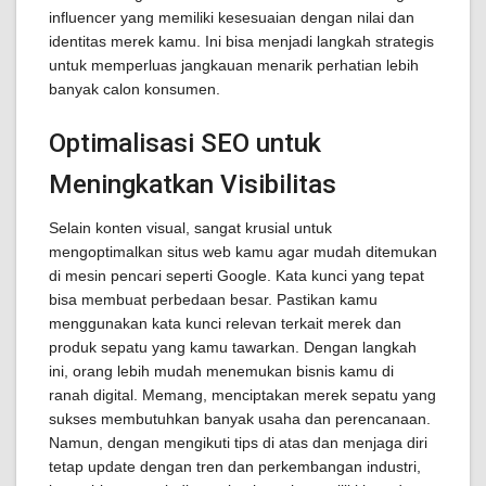
influencer yang memiliki kesesuaian dengan nilai dan
identitas merek kamu. Ini bisa menjadi langkah strategis
untuk memperluas jangkauan menarik perhatian lebih
banyak calon konsumen.
Optimalisasi SEO untuk
Meningkatkan Visibilitas
Selain konten visual, sangat krusial untuk
mengoptimalkan situs web kamu agar mudah ditemukan
di mesin pencari seperti Google. Kata kunci yang tepat
bisa membuat perbedaan besar. Pastikan kamu
menggunakan kata kunci relevan terkait merek dan
produk sepatu yang kamu tawarkan. Dengan langkah
ini, orang lebih mudah menemukan bisnis kamu di
ranah digital. Memang, menciptakan merek sepatu yang
sukses membutuhkan banyak usaha dan perencanaan.
Namun, dengan mengikuti tips di atas dan menjaga diri
tetap update dengan tren dan perkembangan industri,