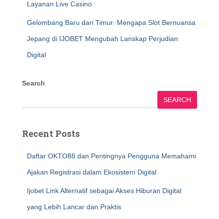
Layanan Live Casino
Gelombang Baru dari Timur: Mengapa Slot Bernuansa
Jepang di IJOBET Mengubah Lanskap Perjudian
Digital
Search
SEARCH
Recent Posts
Daftar OKTO88 dan Pentingnya Pengguna Memahami
Ajakan Registrasi dalam Ekosistem Digital
Ijobet Link Alternatif sebagai Akses Hiburan Digital
yang Lebih Lancar dan Praktis