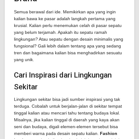
Semua berawal dari ide. Memikirkan apa yang ingin
kalian bawa ke pasar adalah langkah pertama yang
krusial. Kalian perlu menemukan celah di pasar sepatu
yang belum terjamah. Apakah itu sepatu ramah
lingkungan? Atau sepatu dengan desain minimalis yang
fungsional? Gali lebih dalam tentang apa yang sedang
tren dan bagaimana kalian bisa menghadirkan sesuatu
yang unik.
Cari Inspirasi dari Lingkungan
Sekitar
Lingkungan sekitar bisa jadi sumber inspirasi yang tak
terduga. Cobalah untuk berjalan-jalan di sekitar tempat
tinggal kalian atau mencari tahu tentang budaya lokal.
Misalnya, jika kalian tinggal di daerah yang kaya akan
seni dan budaya, digali elemen-elemen tersebut bisa
memberi warna pada desain sepatu kalian.
Fashion