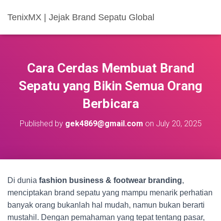
TenixMX | Jejak Brand Sepatu Global
Cara Cerdas Membuat Brand
Sepatu yang Bikin Semua Orang
Berbicara
Published by
gek4869@gmail.com
on
July 20, 2025
Di dunia
fashion business & footwear branding
,
menciptakan brand sepatu yang mampu menarik perhatian
banyak orang bukanlah hal mudah, namun bukan berarti
mustahil. Dengan pemahaman yang tepat tentang pasar,