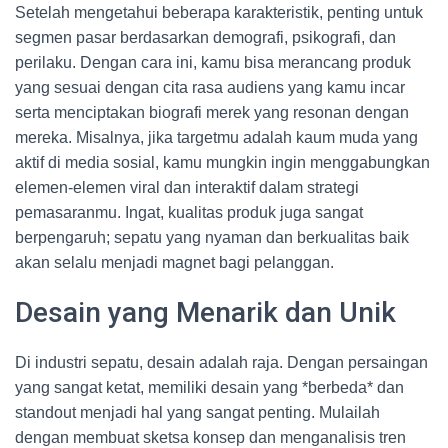
Setelah mengetahui beberapa karakteristik, penting untuk
segmen pasar berdasarkan demografi, psikografi, dan
perilaku. Dengan cara ini, kamu bisa merancang produk
yang sesuai dengan cita rasa audiens yang kamu incar
serta menciptakan biografi merek yang resonan dengan
mereka. Misalnya, jika targetmu adalah kaum muda yang
aktif di media sosial, kamu mungkin ingin menggabungkan
elemen-elemen viral dan interaktif dalam strategi
pemasaranmu. Ingat, kualitas produk juga sangat
berpengaruh; sepatu yang nyaman dan berkualitas baik
akan selalu menjadi magnet bagi pelanggan.
Desain yang Menarik dan Unik
Di industri sepatu, desain adalah raja. Dengan persaingan
yang sangat ketat, memiliki desain yang *berbeda* dan
standout menjadi hal yang sangat penting. Mulailah
dengan membuat sketsa konsep dan menganalisis tren