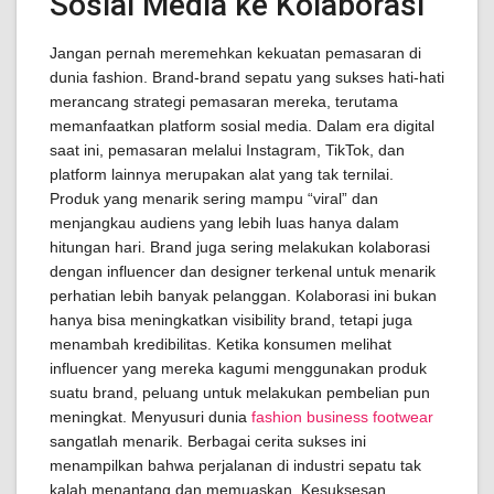
Sosial Media ke Kolaborasi
Jangan pernah meremehkan kekuatan pemasaran di
dunia fashion. Brand-brand sepatu yang sukses hati-hati
merancang strategi pemasaran mereka, terutama
memanfaatkan platform sosial media. Dalam era digital
saat ini, pemasaran melalui Instagram, TikTok, dan
platform lainnya merupakan alat yang tak ternilai.
Produk yang menarik sering mampu “viral” dan
menjangkau audiens yang lebih luas hanya dalam
hitungan hari. Brand juga sering melakukan kolaborasi
dengan influencer dan designer terkenal untuk menarik
perhatian lebih banyak pelanggan. Kolaborasi ini bukan
hanya bisa meningkatkan visibility brand, tetapi juga
menambah kredibilitas. Ketika konsumen melihat
influencer yang mereka kagumi menggunakan produk
suatu brand, peluang untuk melakukan pembelian pun
meningkat. Menyusuri dunia
fashion business footwear
sangatlah menarik. Berbagai cerita sukses ini
menampilkan bahwa perjalanan di industri sepatu tak
kalah menantang dan memuaskan. Kesuksesan