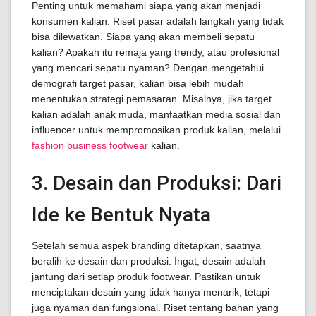
Penting untuk memahami siapa yang akan menjadi
konsumen kalian. Riset pasar adalah langkah yang tidak
bisa dilewatkan. Siapa yang akan membeli sepatu
kalian? Apakah itu remaja yang trendy, atau profesional
yang mencari sepatu nyaman? Dengan mengetahui
demografi target pasar, kalian bisa lebih mudah
menentukan strategi pemasaran. Misalnya, jika target
kalian adalah anak muda, manfaatkan media sosial dan
influencer untuk mempromosikan produk kalian, melalui
fashion business footwear
kalian.
3. Desain dan Produksi: Dari
Ide ke Bentuk Nyata
Setelah semua aspek branding ditetapkan, saatnya
beralih ke desain dan produksi. Ingat, desain adalah
jantung dari setiap produk footwear. Pastikan untuk
menciptakan desain yang tidak hanya menarik, tetapi
juga nyaman dan fungsional. Riset tentang bahan yang