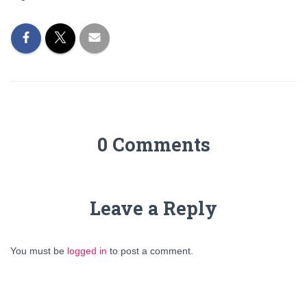
0 Comments
Leave a Reply
You must be
logged in
to post a comment.