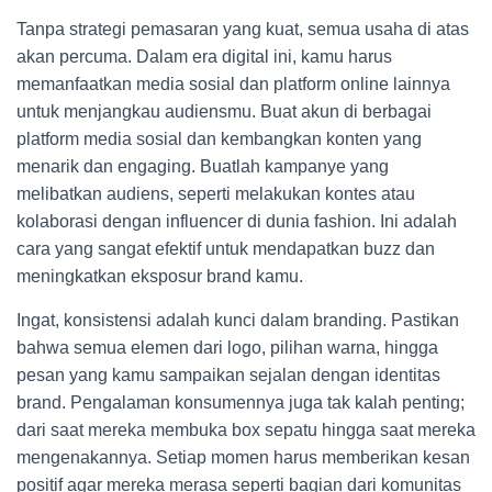
Tanpa strategi pemasaran yang kuat, semua usaha di atas
akan percuma. Dalam era digital ini, kamu harus
memanfaatkan media sosial dan platform online lainnya
untuk menjangkau audiensmu. Buat akun di berbagai
platform media sosial dan kembangkan konten yang
menarik dan engaging. Buatlah kampanye yang
melibatkan audiens, seperti melakukan kontes atau
kolaborasi dengan influencer di dunia fashion. Ini adalah
cara yang sangat efektif untuk mendapatkan buzz dan
meningkatkan eksposur brand kamu.
Ingat, konsistensi adalah kunci dalam branding. Pastikan
bahwa semua elemen dari logo, pilihan warna, hingga
pesan yang kamu sampaikan sejalan dengan identitas
brand. Pengalaman konsumennya juga tak kalah penting;
dari saat mereka membuka box sepatu hingga saat mereka
mengenakannya. Setiap momen harus memberikan kesan
positif agar mereka merasa seperti bagian dari komunitas