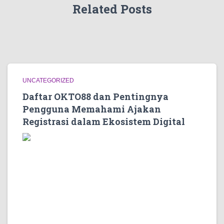
Related Posts
UNCATEGORIZED
Daftar OKTO88 dan Pentingnya
Pengguna Memahami Ajakan
Registrasi dalam Ekosistem Digital
Di internet, kata “daftar” menjadi salah satu istilah yang
sangat sering ditemui. Hampir semua layanan digital
memakai kata ini untuk mengarahkan pengguna
membuat akun, mengisi data tertentu, atau masuk ke
dalam sebuah sistem informasi. Karena sudah begitu
umum, banyak orang sering melihatnya sebagai hal
biasa. Padahal, setiap ajakan registrasi tetap perlu