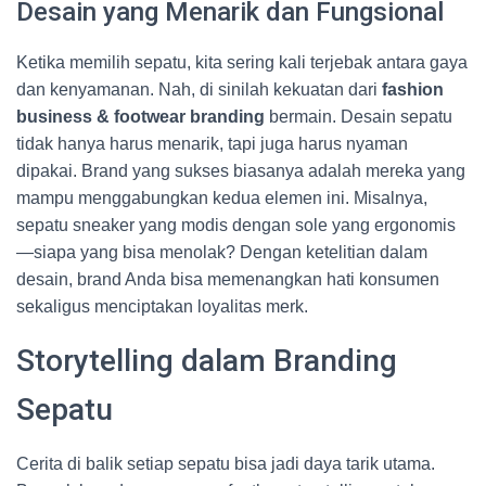
Desain yang Menarik dan Fungsional
Ketika memilih sepatu, kita sering kali terjebak antara gaya
dan kenyamanan. Nah, di sinilah kekuatan dari
fashion
business & footwear branding
bermain. Desain sepatu
tidak hanya harus menarik, tapi juga harus nyaman
dipakai. Brand yang sukses biasanya adalah mereka yang
mampu menggabungkan kedua elemen ini. Misalnya,
sepatu sneaker yang modis dengan sole yang ergonomis
—siapa yang bisa menolak? Dengan ketelitian dalam
desain, brand Anda bisa memenangkan hati konsumen
sekaligus menciptakan loyalitas merk.
Storytelling dalam Branding
Sepatu
Cerita di balik setiap sepatu bisa jadi daya tarik utama.