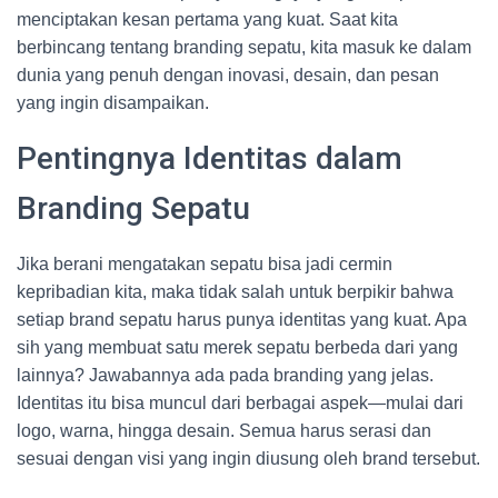
menciptakan kesan pertama yang kuat. Saat kita
berbincang tentang branding sepatu, kita masuk ke dalam
dunia yang penuh dengan inovasi, desain, dan pesan
yang ingin disampaikan.
Pentingnya Identitas dalam
Branding Sepatu
Jika berani mengatakan sepatu bisa jadi cermin
kepribadian kita, maka tidak salah untuk berpikir bahwa
setiap brand sepatu harus punya identitas yang kuat. Apa
sih yang membuat satu merek sepatu berbeda dari yang
lainnya? Jawabannya ada pada branding yang jelas.
Identitas itu bisa muncul dari berbagai aspek—mulai dari
logo, warna, hingga desain. Semua harus serasi dan
sesuai dengan visi yang ingin diusung oleh brand tersebut.