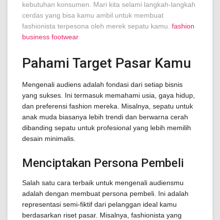
kebutuhan konsumen. Mari kita selami langkah-langkah
cerdas yang bisa kamu ambil untuk membuat
fashionista terpesona oleh merek sepatu kamu.
fashion
business footwear
Pahami Target Pasar Kamu
Mengenali audiens adalah fondasi dari setiap bisnis
yang sukses. Ini termasuk memahami usia, gaya hidup,
dan preferensi fashion mereka. Misalnya, sepatu untuk
anak muda biasanya lebih trendi dan berwarna cerah
dibanding sepatu untuk profesional yang lebih memilih
desain minimalis.
Menciptakan Persona Pembeli
Salah satu cara terbaik untuk mengenali audiensmu
adalah dengan membuat persona pembeli. Ini adalah
representasi semi-fiktif dari pelanggan ideal kamu
berdasarkan riset pasar. Misalnya, fashionista yang