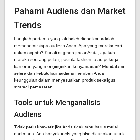
Pahami Audiens dan Market
Trends
Langkah pertama yang tak boleh diabaikan adalah
memahami siapa audiens Anda. Apa yang mereka cari
dalam sepatu? Kenali segmen pasar Anda, apakah
mereka seorang pelari, pecinta fashion, atau pekerja
kantoran yang menginginkan kenyamanan? Mendalami
selera dan kebutuhan audiens memberi Anda
keunggulan dalam menyesuaikan produk sekaligus
strategi pemasaran.
Tools untuk Menganalisis
Audiens
Tidak perlu khawatir jika Anda tidak tahu harus mulai
dari mana. Ada banyak tools yang bisa digunakan untuk