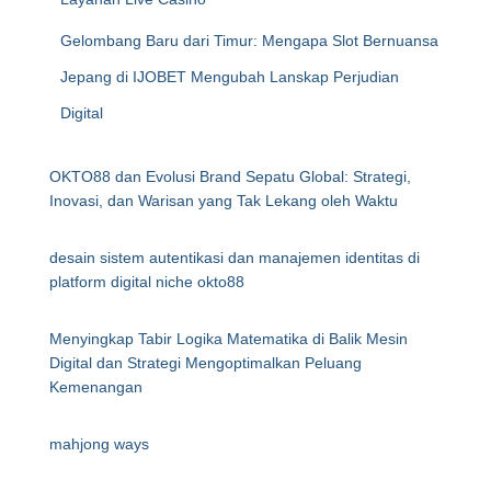
Gelombang Baru dari Timur: Mengapa Slot Bernuansa
Jepang di IJOBET Mengubah Lanskap Perjudian
Digital
OKTO88 dan Evolusi Brand Sepatu Global: Strategi,
Inovasi, dan Warisan yang Tak Lekang oleh Waktu
desain sistem autentikasi dan manajemen identitas di
platform digital niche okto88
Menyingkap Tabir Logika Matematika di Balik Mesin
Digital dan Strategi Mengoptimalkan Peluang
Kemenangan
mahjong ways