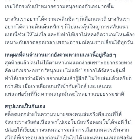
เกมได้ตรงกับเป้าหมายความสนุกของตัวเองมากขึ้น
บางวันเราอยากได้ความเพลินชิล ๆ ก็เลือกแนวถี่ บางวันเรา
อยากได้ความตื่นเต้นหนัก ๆ ก็ไปแนวลุ้นใหญ่ การสลับแนว
แบบนี้ช่วยให้ไม่เบื่อ และยังทำให้เราไม่หลงคิดว่าเกมไหนต้อง
เหมาะกับเราตลอดเวลา เพราะอารมณ์คนเราเปลี่ยนได้ทุกวัน
เหตุผลที่คนจำนวนมากยังตามหาเกมแนวนี้อยู่เรื่อย ๆ
สุดท้ายแล้ว คนไม่ได้ตามหาเกมแตกง่ายเพราะอยากรวยทาง
ลัด แต่เพราะอยาก “สนุกแบบไม่แห้ง” อยากได้จังหวะลุ้นที่
ทำให้เวลาว่างมีค่า อยากเล่นแล้วรู้สึกดี ไม่ใช่เล่นแล้วเครียด
กว่าเดิม เมื่อเราเลือกเกมที่เข้ากับสไตล์ และเล่นบน
แพลตฟอร์มที่นิ่ง ความสนุกมันจะไหลยาวแบบธรรมชาติ
สรุปแบบเป็นกันเอง
สล็อตแตกง่ายในความหมายของคนเล่นจริงคือเกมที่ให้
จังหวะรางวัลต่อเนื่อง พาไปเจอโบนัสหรือคอมโบได้พอดี ไม่
ปล่อยให้เงียบยาวจนหมดอารมณ์ การเลือกเกมควรเริ่มจาก
สไตล์ที่เราชอบ ลองก่อนถ้าเป็นไปได้ และเล่นบนแพลตฟอร์ม