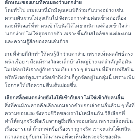
ลักษณะของเกมที่คนมองว่าแตกง่าย
โดยทั่วไป เกมแนวนี้มักมีคุณสมบัติร่วมกันบางอย่าง เช่น
ความผันผวนไม่สูงเกินไป จังหวะการจ่ายค่อนข้างต่อเนื่อง
และมีฟีเจอร์ที่พาคนเข้าโบนัสได้ไม่ยากนัก แต่ต้องเข้าใจว่า
“แตกง่าย” ไม่ใช่สูตรตายตัว เพราะขึ้นกับสไตล์ของแต่ละเกม
และความรู้สึกของคนเล่นด้วย
เกมที่จ่ายถี่มักทำให้คนรู้สึกว่าแตกง่าย เพราะเห็นผลลัพธ์ตรง
หน้าเรื่อย ๆ ถึงแม้รางวัลจะเล็กบ้างใหญ่บ้าง แต่สำคัญคือมัน
ไม่ปล่อยให้เราอยู่กับความเงียบยาว ๆ ส่วนเกมที่มีรอบฟรีสปิน
หรือฟีเจอร์คูณรางวัลเข้าถึงง่ายก็ถูกจัดอยู่ในกลุ่มนี้ เพราะเพิ่ม
โอกาสให้เกิดความตื่นเต้นบ่อยขึ้น
เลือกสล็อตแตกง่ายยังไงให้เข้ากับเรา ไม่ใช่เข้ากับคนอื่น
สิ่งที่คนมักพลาดคือเลือกเกมจากคำบอกเล่าคนอื่นล้วน ๆ ทั้งที่
ความชอบและจังหวะชีวิตของเราไม่เหมือนกัน วิธีเลือกที่
ทำให้สนุกจริงคือเริ่มจากดูธีมที่เราชอบก่อน เพราะสล็อตเป็น
เรื่องอารมณ์ ถ้าภาพหรือเรื่องราวถูกจริต เราจะเล่นได้เพลิน
กว่าและอยู่กับเกมได้นานพอที่จะเห็นจังหวะจริงของมัน