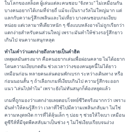
ในโลกของสล็อต ผู้เล่นแต่ละคนชอบ “จังหวะ” ไม่เหมือนกัน
บางคนอยากได้เกมที่จ่ายถี่ แม้จะเป็นรางวัลไม่ใหญ่มาก แต่
แลกกับความรู้สึกเพลินและไม่เหี่ยว บางคนชอบเกมเงียบ
หน่อย แต่เวลามาทีเดียวหนัก ๆ ซึ่งแบบหลังอาจไม่ถูกเรียกว่า
แตกง่ายสำหรับคนส่วนใหญ่ เพราะมันทำให้ช่วงรอรู้สึกยาว
เกินไป จนความสนุกหลุด
ทำไมคำว่าแตกง่ายถึงกลายเป็นคำฮิต
เหตุผลมันตรงมาก คือคนอยากเล่นเพื่อผ่อนคลาย ไม่ได้อยาก
โดนความเงียบกดดัน ช่วงเวลาว่างของคนยุคนี้ไม่ได้ยาว
เหมือนก่อน หลายคนเล่นตอนพักเบรก ระหว่างเดินทาง หรือ
ก่อนนอนสั้น ๆ ถ้าเลือกเกมที่เงียบเกินไป ความรู้สึกจะออก
แนว “เล่นไปทำไม” เพราะยังไม่ทันสนุกก็ต้องหยุดแล้ว
เกมที่ถูกมองว่าแตกง่ายเลยตอบโจทย์ชีวิตจริงมากกว่า เพราะ
มันทำให้คนรู้สึกว่า เวลาที่ใช้ไปมีความเพลินกลับมา ไม่ใช่
ความหงุดหงิด การที่ได้ลุ้นเล็ก ๆ บ่อย ๆ ช่วยให้ใจเบา เหมือน
ดูซีรีส์ที่มีจุดพีคสลับมาเป็นช่วง ๆ ไม่ใช่เงียบเรียบจนง่วง