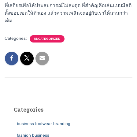
ที่เสถียรเพื่อให้ประสบการณ์ไม่สะดุด ที่สำคัญคือเล่นแบบมีสติ
ตั้งขอบเขตให้ตัวเอง แล้วความเพลินจะอยู่กับเราได้นานกว่า
เดิม
Categories:
UNCATEGORIZED
Categories
business footwear branding
fashion business