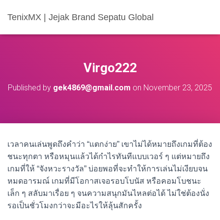
TenixMX | Jejak Brand Sepatu Global
Virgo222
Published by
gek4869@gmail.com
on
November 23, 2025
เวลาคนเล่นพูดถึงคำว่า “แตกง่าย” เขาไม่ได้หมายถึงเกมที่ต้อง
ชนะทุกตา หรือหมุนแล้วได้กำไรทันทีแบบเวอร์ ๆ แต่หมายถึง
เกมที่ให้ “จังหวะรางวัล” บ่อยพอที่จะทำให้การเล่นไม่เงียบจน
หมดอารมณ์ เกมที่มีโอกาสเจอรอบโบนัส หรือคอมโบชนะ
เล็ก ๆ สลับมาเรื่อย ๆ จนความสนุกมันไหลต่อได้ ไม่ใช่ต้องนั่ง
รอเป็นชั่วโมงกว่าจะมีอะไรให้ลุ้นสักครั้ง