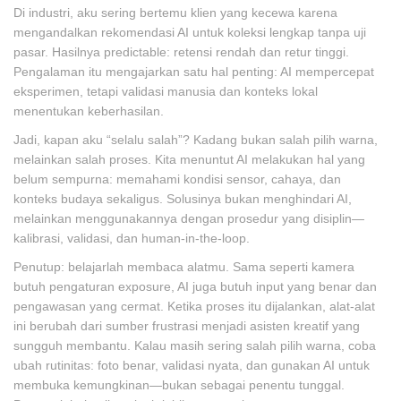
Di industri, aku sering bertemu klien yang kecewa karena
mengandalkan rekomendasi AI untuk koleksi lengkap tanpa uji
pasar. Hasilnya predictable: retensi rendah dan retur tinggi.
Pengalaman itu mengajarkan satu hal penting: AI mempercepat
eksperimen, tetapi validasi manusia dan konteks lokal
menentukan keberhasilan.
Jadi, kapan aku “selalu salah”? Kadang bukan salah pilih warna,
melainkan salah proses. Kita menuntut AI melakukan hal yang
belum sempurna: memahami kondisi sensor, cahaya, dan
konteks budaya sekaligus. Solusinya bukan menghindari AI,
melainkan menggunakannya dengan prosedur yang disiplin—
kalibrasi, validasi, dan human-in-the-loop.
Penutup: belajarlah membaca alatmu. Sama seperti kamera
butuh pengaturan exposure, AI juga butuh input yang benar dan
pengawasan yang cermat. Ketika proses itu dijalankan, alat-alat
ini berubah dari sumber frustrasi menjadi asisten kreatif yang
sungguh membantu. Kalau masih sering salah pilih warna, coba
ubah rutinitas: foto benar, validasi nyata, dan gunakan AI untuk
membuka kemungkinan—bukan sebagai penentu tunggal.