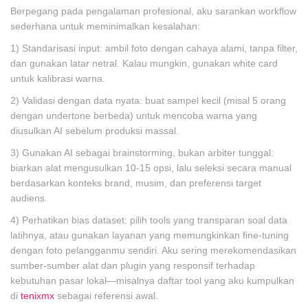
Berpegang pada pengalaman profesional, aku sarankan workflow
sederhana untuk meminimalkan kesalahan:
1) Standarisasi input: ambil foto dengan cahaya alami, tanpa filter,
dan gunakan latar netral. Kalau mungkin, gunakan white card
untuk kalibrasi warna.
2) Validasi dengan data nyata: buat sampel kecil (misal 5 orang
dengan undertone berbeda) untuk mencoba warna yang
diusulkan AI sebelum produksi massal.
3) Gunakan AI sebagai brainstorming, bukan arbiter tunggal:
biarkan alat mengusulkan 10-15 opsi, lalu seleksi secara manual
berdasarkan konteks brand, musim, dan preferensi target
audiens.
4) Perhatikan bias dataset: pilih tools yang transparan soal data
latihnya, atau gunakan layanan yang memungkinkan fine-tuning
dengan foto pelangganmu sendiri. Aku sering merekomendasikan
sumber-sumber alat dan plugin yang responsif terhadap
kebutuhan pasar lokal—misalnya daftar tool yang aku kumpulkan
di
tenixmx
sebagai referensi awal.