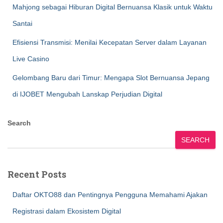
Mahjong sebagai Hiburan Digital Bernuansa Klasik untuk Waktu
Santai
Efisiensi Transmisi: Menilai Kecepatan Server dalam Layanan
Live Casino
Gelombang Baru dari Timur: Mengapa Slot Bernuansa Jepang
di IJOBET Mengubah Lanskap Perjudian Digital
Search
SEARCH
Recent Posts
Daftar OKTO88 dan Pentingnya Pengguna Memahami Ajakan
Registrasi dalam Ekosistem Digital