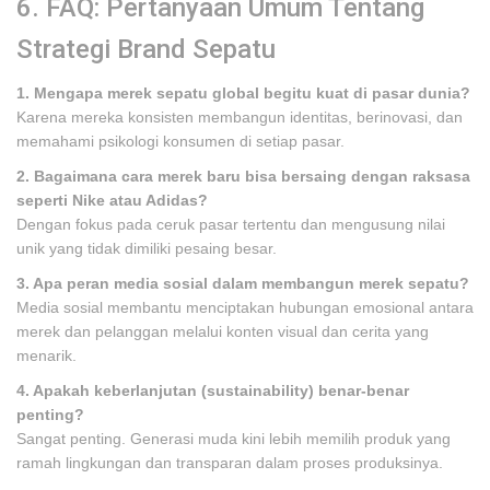
6. FAQ: Pertanyaan Umum Tentang
Strategi Brand Sepatu
1. Mengapa merek sepatu global begitu kuat di pasar dunia?
Karena mereka konsisten membangun identitas, berinovasi, dan
memahami psikologi konsumen di setiap pasar.
2. Bagaimana cara merek baru bisa bersaing dengan raksasa
seperti Nike atau Adidas?
Dengan fokus pada ceruk pasar tertentu dan mengusung nilai
unik yang tidak dimiliki pesaing besar.
3. Apa peran media sosial dalam membangun merek sepatu?
Media sosial membantu menciptakan hubungan emosional antara
merek dan pelanggan melalui konten visual dan cerita yang
menarik.
4. Apakah keberlanjutan (sustainability) benar-benar
penting?
Sangat penting. Generasi muda kini lebih memilih produk yang
ramah lingkungan dan transparan dalam proses produksinya.