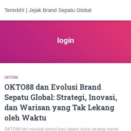
TenixMX | Jejak Brand Sepatu Global
login
OKTO88
OKTO88 dan Evolusi Brand
Sepatu Global: Strategi, Inovasi,
dan Warisan yang Tak Lekang
oleh Waktu
OKTO88 kini menjadi simbol baru dalam dunia strategi merek