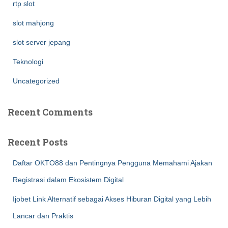
rtp slot
slot mahjong
slot server jepang
Teknologi
Uncategorized
Recent Comments
Recent Posts
Daftar OKTO88 dan Pentingnya Pengguna Memahami Ajakan
Registrasi dalam Ekosistem Digital
Ijobet Link Alternatif sebagai Akses Hiburan Digital yang Lebih
Lancar dan Praktis