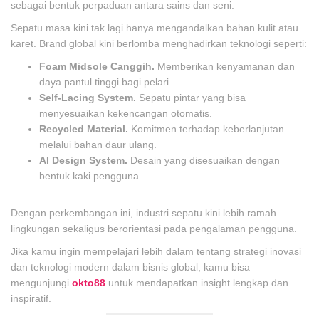
sebagai bentuk perpaduan antara sains dan seni.
Sepatu masa kini tak lagi hanya mengandalkan bahan kulit atau
karet. Brand global kini berlomba menghadirkan teknologi seperti:
Foam Midsole Canggih.
Memberikan kenyamanan dan
daya pantul tinggi bagi pelari.
Self-Lacing System.
Sepatu pintar yang bisa
menyesuaikan kekencangan otomatis.
Recycled Material.
Komitmen terhadap keberlanjutan
melalui bahan daur ulang.
AI Design System.
Desain yang disesuaikan dengan
bentuk kaki pengguna.
Dengan perkembangan ini, industri sepatu kini lebih ramah
lingkungan sekaligus berorientasi pada pengalaman pengguna.
Jika kamu ingin mempelajari lebih dalam tentang strategi inovasi
dan teknologi modern dalam bisnis global, kamu bisa
mengunjungi
okto88
untuk mendapatkan insight lengkap dan
inspiratif.