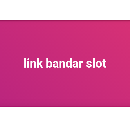
link bandar slot