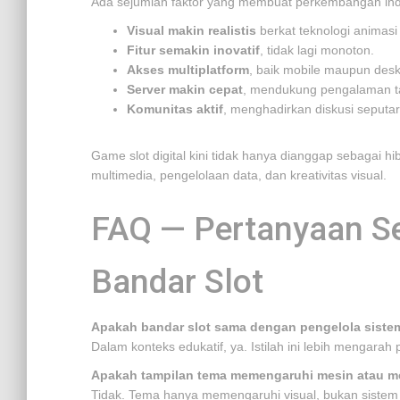
Ada sejumlah faktor yang membuat perkembangan indu
Visual makin realistis
berkat teknologi animas
Fitur semakin inovatif
, tidak lagi monoton.
Akses multiplatform
, baik mobile maupun desk
Server makin cepat
, mendukung pengalaman t
Komunitas aktif
, menghadirkan diskusi seputa
Game slot digital kini tidak hanya dianggap sebagai hi
multimedia, pengelolaan data, dan kreativitas visual.
FAQ — Pertanyaan S
Bandar Slot
Apakah bandar slot sama dengan pengelola siste
Dalam konteks edukatif, ya. Istilah ini lebih mengarah 
Apakah tampilan tema memengaruhi mesin atau 
Tidak. Tema hanya memengaruhi visual, bukan sistem 