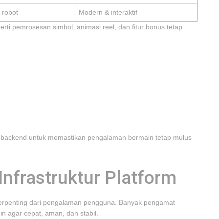
 robot
Modern & interaktif
ti pemrosesan simbol, animasi reel, dan fitur bonus tetap
tem backend untuk memastikan pengalaman bermain tetap mulus
Infrastruktur Platform
an terpenting dari pengalaman pengguna. Banyak pengamat
n agar cepat, aman, dan stabil.