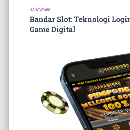
HAHAWIN88
Bandar Slot: Teknologi Logi
Game Digital