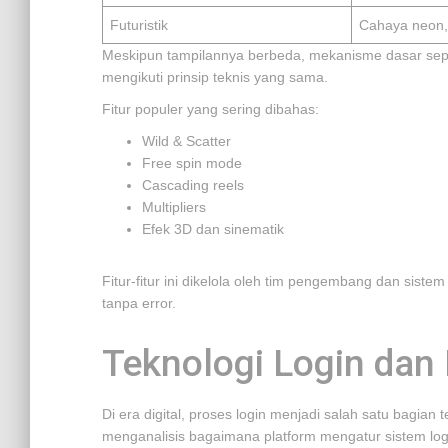
Futuristik
Cahaya neon,
Meskipun tampilannya berbeda, mekanisme dasar seper
mengikuti prinsip teknis yang sama.
Fitur populer yang sering dibahas:
Wild & Scatter
Free spin mode
Cascading reels
Multipliers
Efek 3D dan sinematik
Fitur-fitur ini dikelola oleh tim pengembang dan sis
tanpa error.
Teknologi Login dan 
Di era digital, proses login menjadi salah satu bagi
menganalisis bagaimana platform mengatur sistem logi