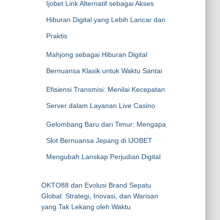
Ijobet Link Alternatif sebagai Akses
Hiburan Digital yang Lebih Lancar dan
Praktis
Mahjong sebagai Hiburan Digital
Bernuansa Klasik untuk Waktu Santai
Efisiensi Transmisi: Menilai Kecepatan
Server dalam Layanan Live Casino
Gelombang Baru dari Timur: Mengapa
Slot Bernuansa Jepang di IJOBET
Mengubah Lanskap Perjudian Digital
OKTO88 dan Evolusi Brand Sepatu
Global: Strategi, Inovasi, dan Warisan
yang Tak Lekang oleh Waktu