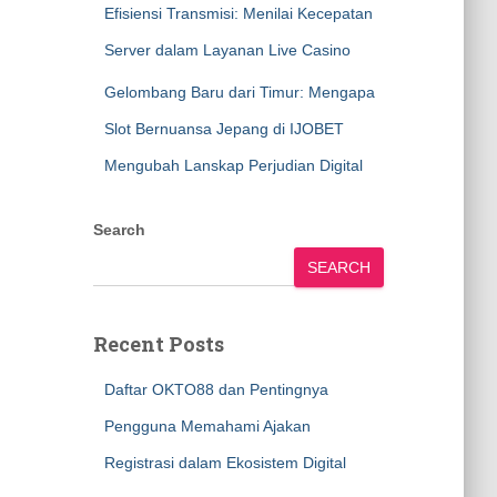
Efisiensi Transmisi: Menilai Kecepatan
Server dalam Layanan Live Casino
Gelombang Baru dari Timur: Mengapa
Slot Bernuansa Jepang di IJOBET
Mengubah Lanskap Perjudian Digital
Search
SEARCH
Recent Posts
Daftar OKTO88 dan Pentingnya
Pengguna Memahami Ajakan
Registrasi dalam Ekosistem Digital