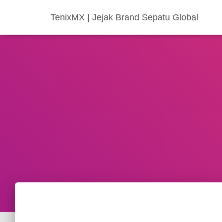
TenixMX | Jejak Brand Sepatu Global