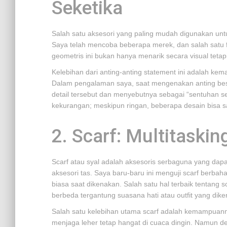
Seketika
Salah satu aksesori yang paling mudah digunakan unt
Saya telah mencoba beberapa merek, dan salah satu fa
geometris ini bukan hanya menarik secara visual tetapi
Kelebihan dari anting-anting statement ini adalah kem
Dalam pengalaman saya, saat mengenakan anting be
detail tersebut dan menyebutnya sebagai “sentuhan 
kekurangan; meskipun ringan, beberapa desain bisa s
2. Scarf: Multitaski
Scarf atau syal adalah aksesoris serbaguna yang dap
aksesori tas. Saya baru-baru ini menguji scarf berba
biasa saat dikenakan. Salah satu hal terbaik tentang 
berbeda tergantung suasana hati atau outfit yang dik
Salah satu kelebihan utama scarf adalah kemampuan
menjaga leher tetap hangat di cuaca dingin. Namun d