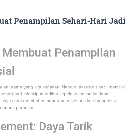
uat Penampilan Sehari-Hari Jadi
ng Membuat Penampilan
ial
akaian utama yang kita kenakan. Namun, aksesoris kecil memiliki
ri-hari. Meskipun terlihat sepele, aksesori ini dapat
ni, saya akan membahas beberapa aksesoris kecil yang bisa
enarik perhatian.
tement: Daya Tarik