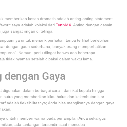
uk memberikan kesan dramatis adalah anting-anting statement.
vorit saya adalah koleksi dari
TenixMX
. Anting dengan desain
 juga sangat ringan di telinga.
ampuannya untuk menarik perhatian tanpa terlihat berlebihan.
sar dengan gaun sederhana, banyak orang memperhatikan
sempurna”. Namun, perlu diingat bahwa ada beberapa
aja tidak nyaman setelah dipakai dalam waktu lama.
ng dengan Gaya
at digunakan dalam berbagai cara—dari ikat kepala hingga
han sutra yang memberikan kilau halus dan kelembutan luar
scarf adalah fleksibilitasnya; Anda bisa mengikatnya dengan gaya
enakan.
nya untuk memberi warna pada penampilan Anda sekaligus
emikian, ada tantangan tersendiri saat mencoba