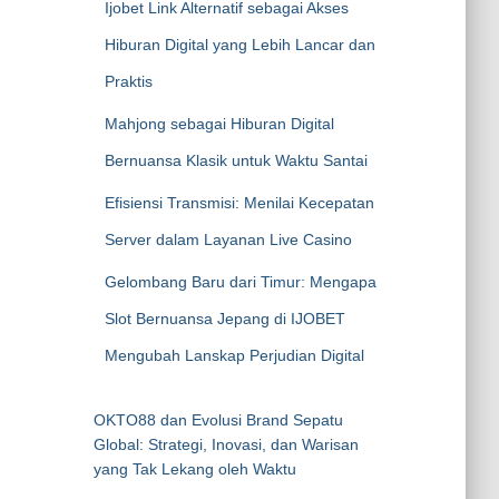
Ijobet Link Alternatif sebagai Akses
Hiburan Digital yang Lebih Lancar dan
Praktis
Mahjong sebagai Hiburan Digital
Bernuansa Klasik untuk Waktu Santai
Efisiensi Transmisi: Menilai Kecepatan
Server dalam Layanan Live Casino
Gelombang Baru dari Timur: Mengapa
Slot Bernuansa Jepang di IJOBET
Mengubah Lanskap Perjudian Digital
OKTO88 dan Evolusi Brand Sepatu
Global: Strategi, Inovasi, dan Warisan
yang Tak Lekang oleh Waktu