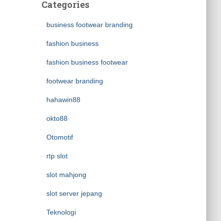
Categories
business footwear branding
fashion business
fashion business footwear
footwear branding
hahawin88
okto88
Otomotif
rtp slot
slot mahjong
slot server jepang
Teknologi