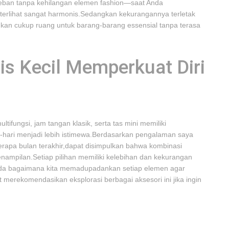
beban tanpa kehilangan elemen fashion—saat Anda
erlihat sangat harmonis.Sedangkan kekurangannya terletak
kan cukup ruang untuk barang-barang essensial tanpa terasa
is Kecil Memperkuat Diri
ultifungsi, jam tangan klasik, serta tas mini memiliki
hari menjadi lebih istimewa.Berdasarkan pengalaman saya
apa bulan terakhir,dapat disimpulkan bahwa kombinasi
nampilan.Setiap pilihan memiliki kelebihan dan kekurangan
k pada bagaimana kita memadupadankan setiap elemen agar
merekomendasikan eksplorasi berbagai aksesori ini jika ingin