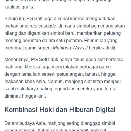
kualitas grafis.
Selain itu, PG Soft juga dikenal karena menghadirkan
mekanisme
reel cascade
, di mana simbol pemenang akan
hilang dan digantikan simbol baru, memberikan peluang
menang beruntun dalam satu putaran. Fitur inilah yang
membuat game seperti
Mahjong Ways 2
begitu adiktif.
Menariknya, PG Soft tidak hanya fokus pada slot bertema
mahjong. Mereka juga menciptakan berbagai game
dengan tema lain seperti petualangan, fantasi, hingga
makanan khas Asia. Namun, mahjong slot tetap menjadi
salah satu karya paling legendaris mereka yang terus
diminati hingga kini.
Kombinasi Hoki dan Hiburan Digital
Dalam budaya Asia, mahjong sering dianggap simbol
keberuntungan. Itulah sebabnya PG Soft berhasil