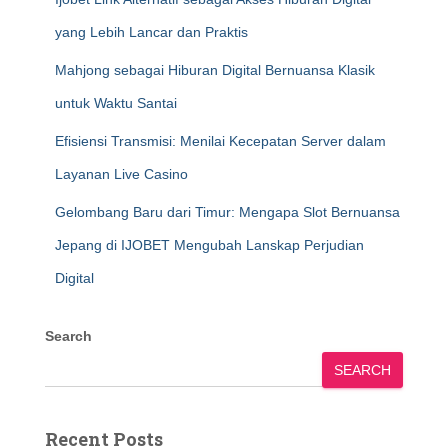
yang Lebih Lancar dan Praktis
Mahjong sebagai Hiburan Digital Bernuansa Klasik
untuk Waktu Santai
Efisiensi Transmisi: Menilai Kecepatan Server dalam
Layanan Live Casino
Gelombang Baru dari Timur: Mengapa Slot Bernuansa
Jepang di IJOBET Mengubah Lanskap Perjudian
Digital
Search
SEARCH
Recent Posts