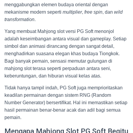
menggabungkan elemen budaya oriental dengan
mekanisme modern seperti
multiplier
,
free spin
, dan
wild
transformation
.
Yang membuat Mahjong slot versi PG Soft menonjol
adalah keseimbangan antara visual dan gameplay. Setiap
simbol dan animasi dirancang dengan sangat detail,
menghadirkan suasana elegan khas budaya Tiongkok.
Bagi banyak pemain, sensasi memutar gulungan di
mahjong slot terasa seperti perpaduan antara seni,
keberuntungan, dan hiburan visual kelas atas.
Tidak hanya tampil indah, PG Soft juga memprioritaskan
keadilan permainan dengan sistem RNG (Random
Number Generator) bersertifikat. Hal ini memastikan setiap
hasil permainan benar-benar acak dan adil bagi semua
pemain.
Mengapa Mahjong Slot PG Soft Begitu