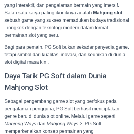
yang interaktif, dan pengalaman bermain yang imersif.
Salah satu karya paling ikoniknya adalah
Mahjong slot
,
sebuah game yang sukses memadukan budaya tradisional
Tiongkok dengan teknologi modern dalam format
permainan slot yang seru.
Bagi para pemain, PG Soft bukan sekadar penyedia game,
tetapi simbol dari kualitas, inovasi, dan keunikan di dunia
slot digital masa kini.
Daya Tarik PG Soft dalam Dunia
Mahjong Slot
Sebagai pengembang game slot yang berfokus pada
pengalaman pengguna, PG Soft berhasil menciptakan
genre baru di dunia slot online. Melalui game seperti
Mahjong Ways
dan
Mahjong Ways 2
, PG Soft
memperkenalkan konsep permainan yang