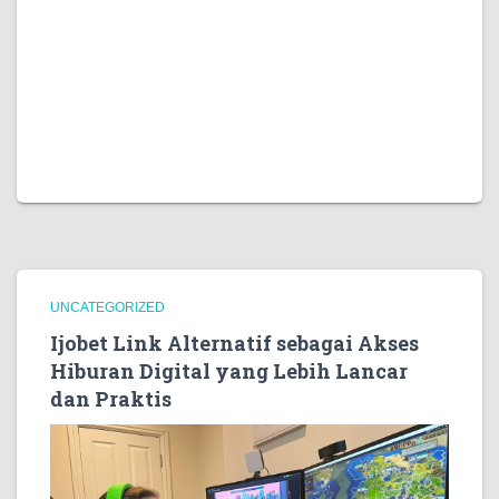
Artikel yang baik seharusnya membantu pembaca
berpikir lebih jernih. Dengan gaya bahasa yang natural,
struktur yang rapi, dan pembahasan yang relevan, topik
daftar OKTO88 dapat disampaikan secara informatif,
nyaman dibaca, serta tetap sesuai dengan kebutuhan
konten digital yang berkualitas.
UNCATEGORIZED
Ijobet Link Alternatif sebagai Akses
Hiburan Digital yang Lebih Lancar
dan Praktis