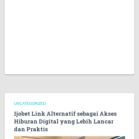
terburu-buru bereaksi, dan lebih memilih memahami
dahulu sebelum mengambil kesimpulan.
Artikel yang baik seharusnya membantu pembaca
berpikir lebih jernih. Dengan gaya bahasa yang natural,
struktur yang rapi, dan pembahasan yang relevan, topik
daftar OKTO88 dapat disampaikan secara informatif,
nyaman dibaca, serta tetap sesuai dengan kebutuhan
konten digital yang berkualitas.
UNCATEGORIZED
Ijobet Link Alternatif sebagai Akses
Hiburan Digital yang Lebih Lancar
dan Praktis